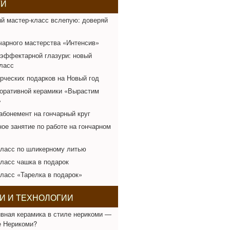
ТИ
й мастер-класс вслепую: доверяй
чарного мастерства «Интенсив»
эффектарной глазури: новый
ласс
рческих подарков на Новый год
оративной керамики «Вырастим
»
абонемент на гончарный круг
ое занятие по работе на гончарном
класс по шликерному литью
ласс чашка в подарок
ласс «Тарелка в подарок»
И И ТЕХНОЛОГИИ
вная керамика в стиле нерикоми —
е Нерикоми?