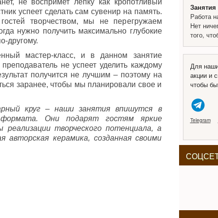
нет, не воспримет лепку как кропотливый
Занятия 
тник успеет сделать сам сувенир на память.
Работа н
 гостей творчеством, мы не перегружаем
Нет ниче
гда нужно получить максимально глубокие
того, чт
о-другому.
ный мастер-класс, и в данном занятие
 преподаватель не успеет уделить каждому
Для наши
езультат получится не лучшим – поэтому на
акции и с
чтобы бы
ться заранее, чтобы мы планировали свое и
чарный круг – наши занятия впишутся в
 формата. Они подарят гостям яркие
Telegram
ы реализации творческого потенциала, а
 авторская керамика, созданная своими
СОЦСЕ