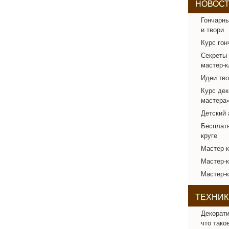
НОВОС
Гончарны
и твори
Курс гон
Секреты 
мастер-к
Идеи тво
Курс дек
мастера
Детский 
Бесплатн
круге
Мастер-
Мастер-к
Мастер-к
ТЕХНИК
Декорати
что тако