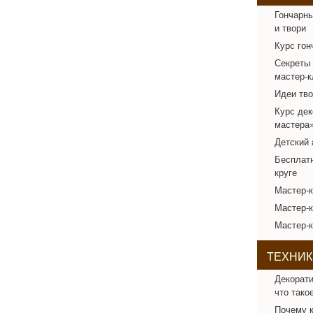
Гончарны
и твори
Курс гон
Секреты 
мастер-к
Идеи тво
Курс дек
мастера
Детский 
Бесплатн
круге
Мастер-
Мастер-к
Мастер-к
ТЕХНИК
Декорати
что тако
Почему к