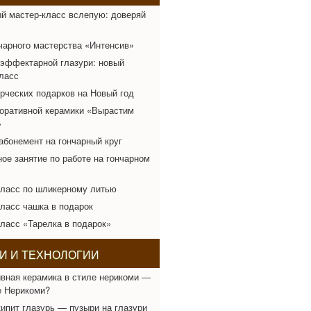
й мастер-класс вслепую: доверяй
чарного мастерства «Интенсив»
эффектарной глазури: новый
ласс
рческих подарков на Новый год
оративной керамики «Вырастим
»
абонемент на гончарный круг
ое занятие по работе на гончарном
класс по шликерному литью
ласс чашка в подарок
ласс «Тарелка в подарок»
И И ТЕХНОЛОГИИ
вная керамика в стиле нерикоми —
е Нерикоми?
ипит глазурь — пузыри на глазури